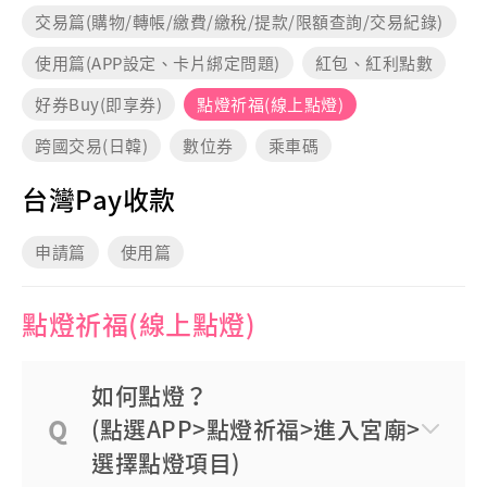
交易篇(購物/轉帳/繳費/繳稅/提款/限額查詢/交易紀錄)
使用篇(APP設定、卡片綁定問題)
紅包、紅利點數
好券Buy(即享券)
點燈祈福(線上點燈)
跨國交易(日韓)
數位券
乘車碼
台灣Pay收款
申請篇
使用篇
點燈祈福(線上點燈)
如何點燈？
(點選APP>點燈祈福>進入宮廟>
選擇點燈項目)