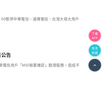
15：00暫停中華電信、遠傳電信、台灣大哥大用戶
下載
APP
常見
問題
維護公告
0暫停中華電信用戶「MID裝置確認」驗證服務，造成不
網
頁
頂
端
按
鈕