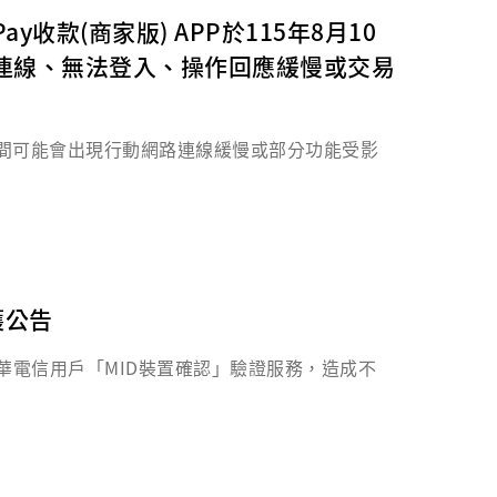
款(商家版) APP於115年8月10
期間如遇無法連線、無法登入、操作回應緩慢或交易
演練期間可能會出現行動網路連線緩慢或部分功能受影
。
。
；如有迫切交易需求，請改採固定網路（Wi-Fi）
維護公告
網路與室內Wi-Fi連線再進行後續查詢或瀏覽
0暫停中華電信用戶「MID裝置確認」驗證服務，造成不