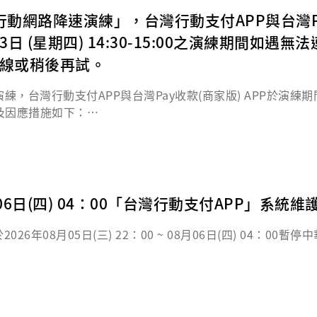
行動網路降速演練」，台灣行動支付APP與台灣Pay收
年8月13日 (星期四) 14:30-15:00之演練
連線或稍後再試。
演練，台灣行動支付APP與台灣Pay收款(商家版) APP於
及因應措施如下：
地區（苗栗縣、臺中市、南投縣、彰化縣、雲林縣、嘉義縣及嘉義市）
地區（臺北市、新北市、桃園市、新竹縣、新竹市、基隆市及宜蘭縣）
個人熱點(iOS)、熱點與網路共享(Android)進行各項交易
 08月06日(四) 04：00「台灣行動支付APP」系統
，遭遇網路不穩時，如遇上述狀況，建議避開該時段或改用固定
6年08月05日(三) 22：00 ~ 08月06日(四) 04：0