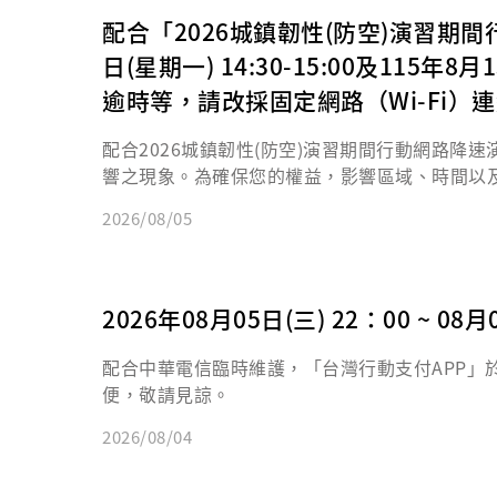
配合「2026城鎮韌性(防空)演習期間
日(星期一) 14:30-15:00及115
逾時等，請改採固定網路（Wi-Fi）
配合2026城鎮韌性(防空)演習期間行動網路降速
響之現象。為確保您的權益，影響區域、時間以
【演練時間與影響區域】
2026/08/05
一、115年8月10日14:30-15:00：中部
二、115年8月13日14:30-15:00：北部
【建議採取因應措施】
一、30分鐘之演練期間，請盡量避免使用行動網路、
2026年08月05日(三) 22：00 ~
連線，或改採其他服務通路辦理。
二、保留交易憑證：如演練期間進行相關交易服務
配合中華電信臨時維護，「台灣行動支付APP」於202
作業。
便，敬請見諒。
2026/08/04
如需了解更多資訊，請參閱行政院官方資訊。