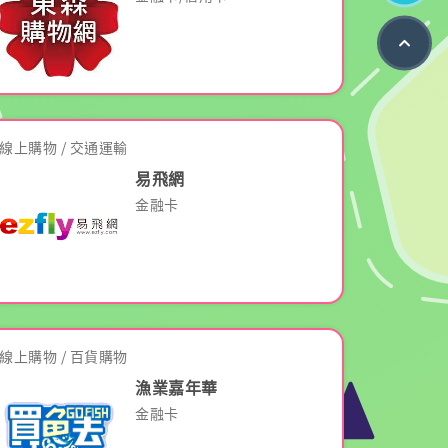
網
頁
頂
端
按
線上購物 / 交通運輸
鈕
易飛網
金融卡
線上購物 / 百貨購物
漁業嘉年華
金融卡